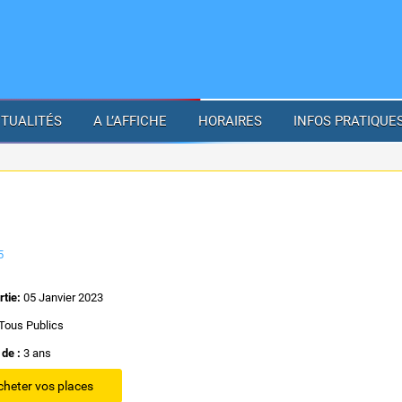
TUALITÉS
A L’AFFICHE
HORAIRES
INFOS PRATIQUE
5
rtie:
05 Janvier 2023
Tous Publics
 de :
3 ans
cheter vos places