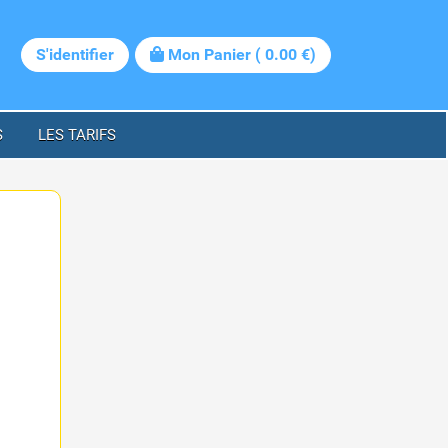
S'identifier
Mon Panier
(
0.00
€)
S
LES TARIFS