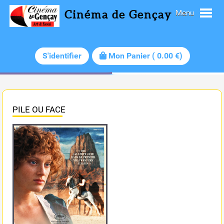
Cinéma de Gençay
Menu
S'identifier
Mon Panier
(
0.00
€)
PILE OU FACE