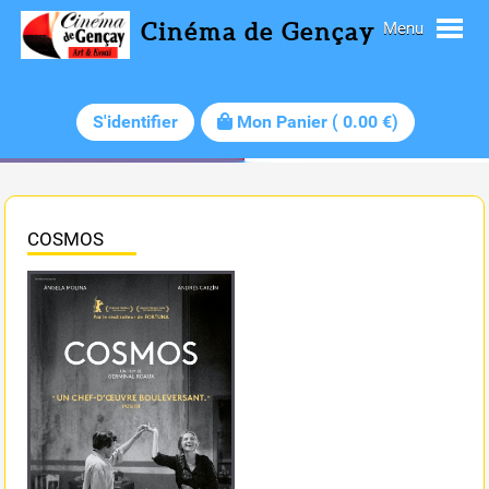
Cinéma de Gençay
Menu
S'identifier
Mon Panier
(
0.00
€)
COSMOS