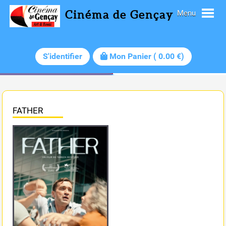
Cinéma de Gençay
Menu
S'identifier
Mon Panier
(
0.00
€)
FATHER