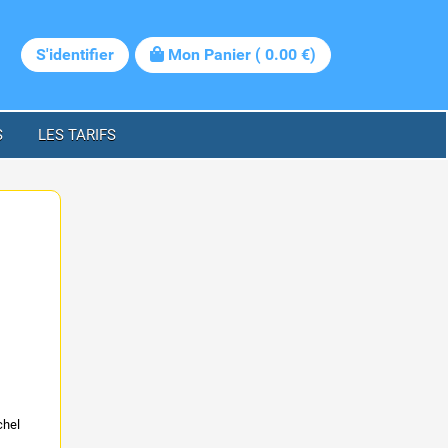
S'identifier
Mon Panier
(
0.00
€)
S
LES TARIFS
chel