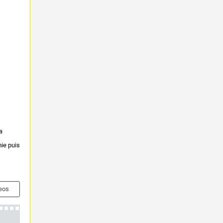
a
mie puis
eos