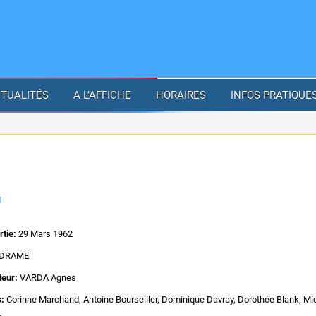
TUALITÉS
A L’AFFICHE
HORAIRES
INFOS PRATIQUE
1
rtie:
29 Mars 1962
DRAME
teur:
VARDA Agnes
s:
Corinne Marchand, Antoine Bourseiller, Dominique Davray, Dorothée Blank, Mi