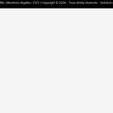
ité
|
Mentions légales
|
CGV
|
Copyright © 2026 - Tous droits réservés - Solution 