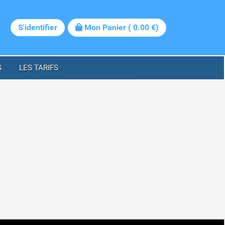
S'identifier
Mon Panier
(
0.00
€)
S
LES TARIFS