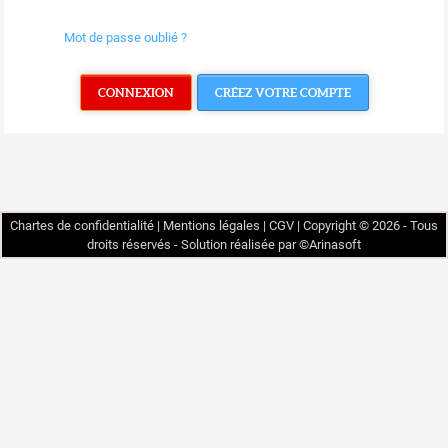
Mot de passe oublié ?
CONNEXION
CRÉEZ VOTRE COMPTE
Chartes de confidentialité
|
Mentions légales
|
CGV
|
Copyright © 2026 - Tous
droits réservés - Solution réalisée par ©
Arinasoft