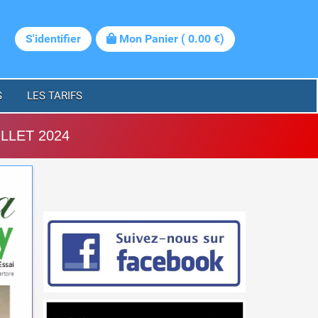
S'identifier
Mon Panier
(
0.00
€)
S
LES TARIFS
LLET 2024