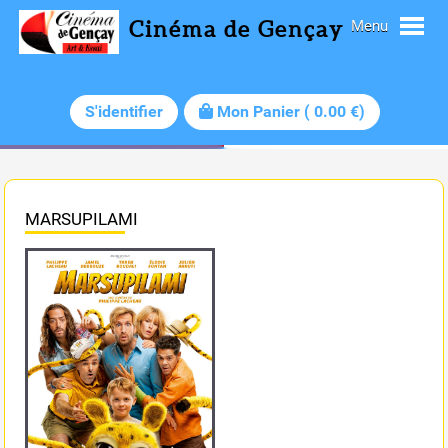
Cinéma de Gençay
Menu
S'identifier
Mon Panier
(
0.00
€)
MARSUPILAMI