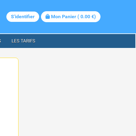
S'identifier
Mon Panier
(
0.00
€)
S
LES TARIFS