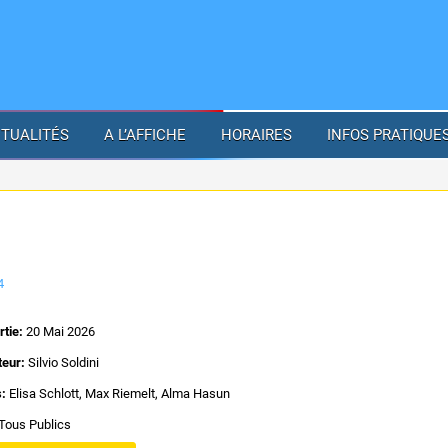
TUALITÉS
A L’AFFICHE
HORAIRES
INFOS PRATIQUE
4
rtie:
20 Mai 2026
teur:
Silvio Soldini
s:
Elisa Schlott, Max Riemelt, Alma Hasun
Tous Publics