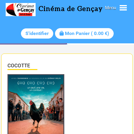
Cinéma de Gençay
Menu
S'identifier
Mon Panier
(
0.00
€)
COCOTTE