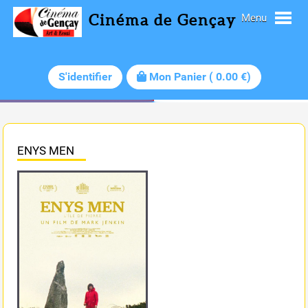
Cinéma de Gençay
Menu
S'identifier
Mon Panier
(
0.00
€)
ENYS MEN