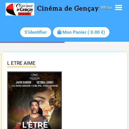
Cinéma de Gençay
Menu
S'identifier
Mon Panier
(
0.00
€)
L ETRE AIME