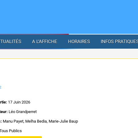
TUALITÉS
A L’AFFICHE
HORAIRES
INFOS PRATIQUE
2
rtie:
17 Juin 2026
teur:
Léo Grandperret
s:
Manu Payet, Melha Bedia, Marie-Julie Baup
Tous Publics