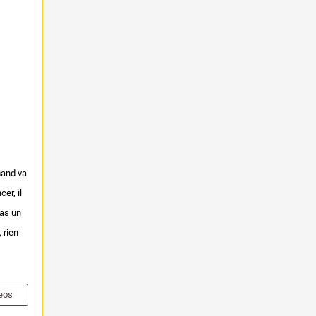
mand va
er, il
pas un
 rien
eos