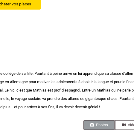
cheter vos places
le collège de sa fille. Pourtant à peine arrivé on lui apprend que sa classe d’alle
age en Allemagne pour motiver les adolescents à choisir la langue et pour le financ
al. Le hic, c’est que Mathias est prof d’espagnol. Entre un Mathias qui ne parle 
nnelle, le voyage scolaire va prendre des allures de gigantesque chaos. Pourtant,
 plus… et pour arriver à ses fins, il va devoir devenir génial !
Photos
Vid