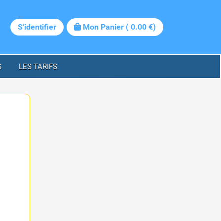
S'identifier
Mon Panier
(
0.00
€)
S
LES TARIFS